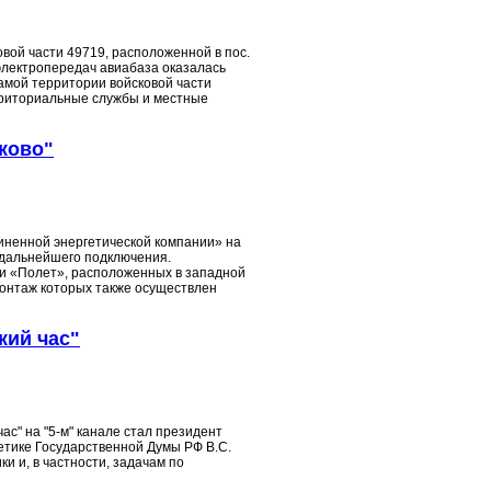
вой части 49719, расположенной в пос.
электропередач авиабаза оказалась
амой территории войсковой части
рриториальные службы и местные
ково"
диненной энергетической компании» на
 дальнейшего подключения.
 и «Полет», расположенных в западной
монтаж которых также осуществлен
кий час"
ас" на "5-м" канале стал президент
гетике Государственной Думы РФ В.С.
и и, в частности, задачам по