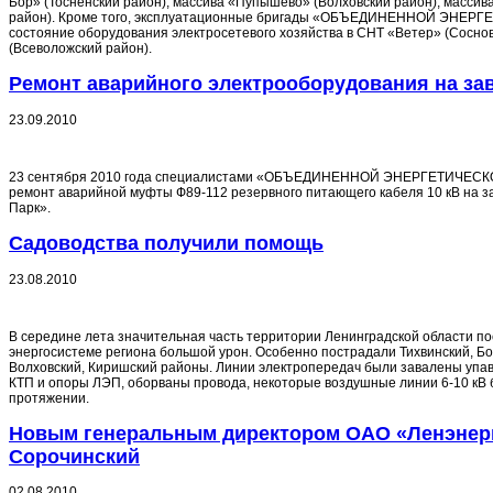
Бор» (Тосненский район), массива «Пупышево» (Волховский район), массив
район). Кроме того, эксплуатационные бригады «ОБЪЕДИНЕННОЙ ЭНЕ
состояние оборудования электросетевого хозяйства в СНТ «Ветер» (Сосно
(Всеволожский район).
Ремонт аварийного электрооборудования на за
23.09.2010
23 сентября 2010 года специалистами «ОБЪЕДИНЕННОЙ ЭНЕРГЕТИЧЕС
ремонт аварийной муфты Ф89-112 резервного питающего кабеля 10 кВ на 
Парк».
Садоводства получили помощь
23.08.2010
В середине лета значительная часть территории Ленинградской области по
энергосистеме региона большой урон. Особенно пострадали Тихвинский, Бо
Волховский, Киришский районы. Линии электропередач были завалены уп
КТП и опоры ЛЭП, оборваны провода, некоторые воздушные линии 6-10 кВ
протяжении.
Новым генеральным директором ОАО «Ленэнерг
Сорочинский
02.08.2010