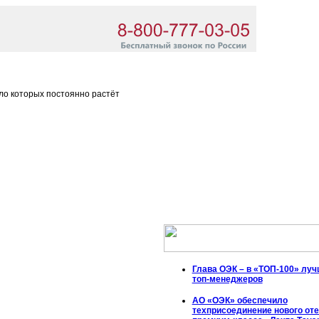
ло которых постоянно растёт
Глава ОЭК – в «ТОП-100» лу
топ-менеджеров
АО «ОЭК» обеспечило
техприсоединение нового от