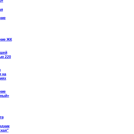
р»
ая
ние
ние ЖК
йшей
ью 220
ы
я на
иях
ние
рный»
тв
здник
ская"