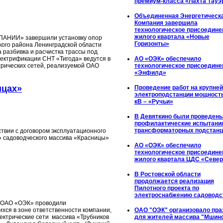
премиум-класса «Лахта Тауэ
Объединенная Энергетическ
Компания завершила
технологическое присоедине
жилого квартала «Новые
АНИИ» завершили установку опор
Горизонты»
ского района Ленинградской области
 разбивка и расчистка трассы под
АО «ОЭК» обеспечило
лектрификации СНТ «Тигода» ведутся в
технологическое присоедине
рических сетей, реализуемой ОАО
«Энфилд»
ицах»
Проведение работ на крупне
электроподстанции мощност
кВ – «Ручьи»
В Девяткино были проведен
профилактические испытани
трансформаторных подстанц
ствии с договором эксплуатационного
» садоводческого массива «Красницы»
АО «ОЭК» обеспечило
технологическое присоедине
жилого квартала ЦДС «Севе
В Ростовской области
продолжается реализация
Пилотного проекта по
электроснабжению садоводс
й ОАО «ОЭК» проводили
ОАО "ОЭК" организовало пра
хся в зоне ответственности компании,
для жителей массива "Мшин
лектрические сети массива «Трубников