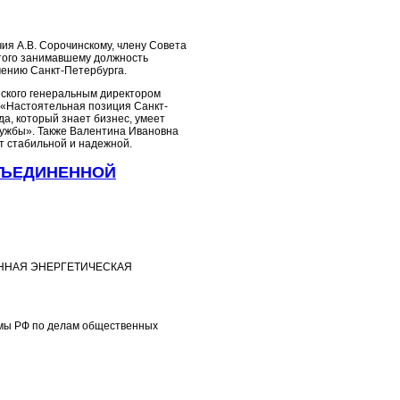
ия А.В. Сорочинскому, члену Совета
го занимавшему должность
чению Санкт-Петербурга.
нского генеральным директором
 «Настоятельная позиция Санкт-
да, который знает бизнес, умеет
лужбы». Также Валентина Ивановна
т стабильной и надежной.
"ОБЪЕДИНЕННОЙ
НЕННАЯ ЭНЕРГЕТИЧЕСКАЯ
умы РФ по делам общественных