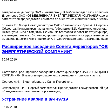
Генеральный директор ОАО «Ленэнерго» Д.В. Рябов передал свои полномоч
Директоров ОАО «ОБЪЕДИНЕННАЯ ЭНЕРГЕТИЧЕСКАЯ КОМПАНИЯ», до это
заместителя председателя Комитета по энергетике и инженерному обеспе
30 июля 2010 года Совет директоров ОАО «Ленэнерго» избрал А.В. Сорочи
Общества. Комментируя назначение, Губернатор В.И. Матвиенко отметила:
Петербурга была в том, чтобы компанию возглавил человек из структур горо
взаимодействовать с бизнесом, прошел хорошую школу государственной с
выразила надежду, что с приходом А.В. Сорочинского работа компании буде
Расширенное заседание Совета директоров 
ЭНЕРГЕТИЧЕСКОЙ КОМПАНИИ"
30.07.2010
Состоялось расширенное заседание Совета директоров ОАО «ОБЪЕДИ
КОМПАНИЯ». В качестве приглашенных в совещании приняли участие:
Сергеев А.И. – Вице-губернатор Санкт-Петербурга,
Захарьящев В.И. – Первый заместитель Председателя Государственной Д
объединений и религиозных организаций,
Устранение аварии в в/ч 49719
15.07.2010