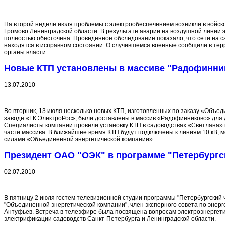
На второй неделе июля проблемы с электрообеспечением возникли в войско
Громово Ленинградской области. В результате аварии на воздушной линии 
полностью обесточена. Проведенное обследование показало, что сети на с
находятся в исправном состоянии. О случившемся военные сообщили в те
органы власти.
Новые КТП установлены в массиве "Радофинни
13.07.2010
Во вторник, 13 июля несколько новых КТП, изготовленных по заказу «Объе
заводе «ГК ЭлектроРос», были доставлены в массив «Радофинниково» для
Специалисты компании провели установку КТП в садоводствах «Светлана»
части массива. В ближайшее время КТП будут подключены к линиям 10 кВ, 
силами «Объединенной энергетической компании».
Президент ОАО "ОЭК" в программе "Петербургс
02.07.2010
В пятницу 2 июля гостем телевизионной студии программы "Петербургский ч
"Объединенной энергетической компании", член эксперного совета по энер
Антуфьев. Встреча в телеэфире была посвящена вопросам электроэнергетик
электрификации садоводств Санкт-Петербурга и Ленинградской области.