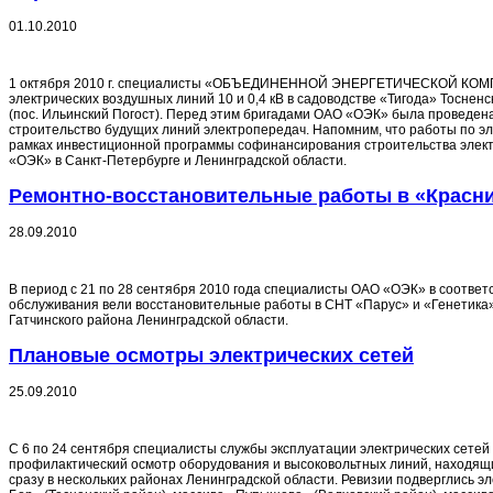
01.10.2010
1 октября 2010 г. специалисты «ОБЪЕДИНЕННОЙ ЭНЕРГЕТИЧЕСКОЙ КОМП
электрических воздушных линий 10 и 0,4 кВ в садоводстве «Тигода» Тоснен
(пос. Ильинский Погост). Перед этим бригадами ОАО «ОЭК» была проведена
строительство будущих линий электропередач. Напомним, что работы по э
рамках инвестиционной программы софинансирования строительства элект
«ОЭК» в Санкт-Петербурге и Ленинградской области.
Ремонтно-восстановительные работы в «Красн
28.09.2010
В период с 21 по 28 сентября 2010 года специалисты ОАО «ОЭК» в соответ
обслуживания вели восстановительные работы в СНТ «Парус» и «Генетика
Гатчинского района Ленинградской области.
Плановые осмотры электрических сетей
25.09.2010
С 6 по 24 сентября специалисты службы эксплуатации электрических сете
профилактический осмотр оборудования и высоковольтных линий, находящи
сразу в нескольких районах Ленинградской области. Ревизии подверглись э