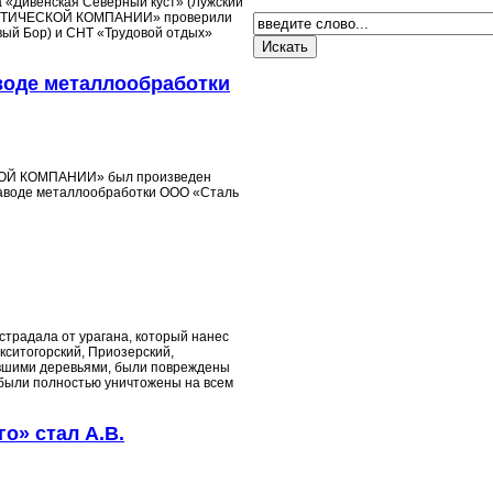
а «Дивенская Северный куст» (Лужский
РГЕТИЧЕСКОЙ КОМПАНИИ» проверили
вый Бор) и СНТ «Трудовой отдых»
воде металлообработки
КОЙ КОМПАНИИ» был произведен
заводе металлообработки ООО «Сталь
страдала от урагана, который нанес
кситогорский, Приозерский,
авшими деревьями, были повреждены
 были полностью уничтожены на всем
о» стал А.В.