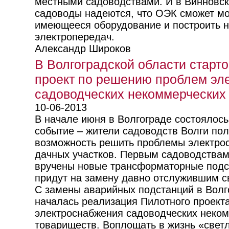
местными садоводствами. И в Винновс
садоводы надеются, что ОЭК сможет м
имеющееся оборудование и построить 
электропередач.
Александр Широков
В Волгоградской области старт
проект по решению проблем эл
садоводческих некоммерческих
10-06-2013
В начале июня в Волгограде состоялос
событие – жители садоводств Волги по
возможность решить проблемы электро
дачных участков. Первым садоводствам
вручены новые трансформаторные подс
придут на замену давно отслужившим св
С замены аварийных подстанций в Волг
началась реализация Пилотного проект
электроснабжения садоводческих неко
товариществ. Воплощать в жизнь «свет