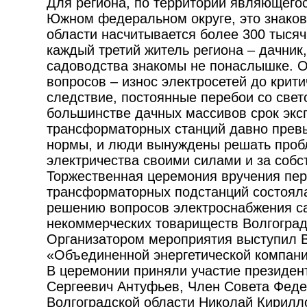
Для региона, по территории являющег
Южном федеральном округе, это знаков
области насчитывается более 300 тыся
каждый третий житель региона – дачник
садоводства знакомы не понаслышке. О
вопросов – износ электросетей до крити
следствие, постоянные перебои со све
большинстве дачных массивов срок экс
трансформаторных станций давно прев
нормы, и люди вынуждены решать проб
электричества своими силами и за собс
Торжественная церемония вручения пе
трансформаторных подстанций состоял
решению вопросов электроснабжения с
некоммерческих товариществ Волгоград
Организатором мероприятия выступил 
«Объединенной энергетической компани
В церемонии приняли участие президе
Сергеевич Антуфьев, Член Совета Феде
Волгоградской области Николай Кирилл