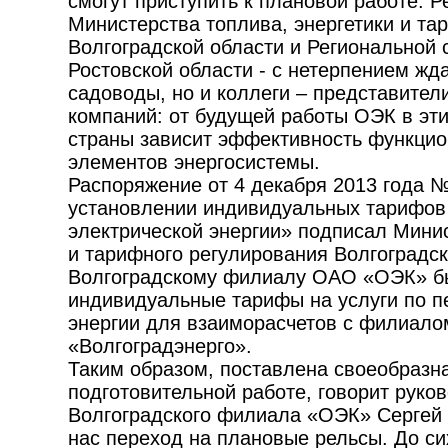
смогут приступить к плановой работе. 
Министерства топлива, энергетики и та
Волгоградской области и Региональной
Ростовской области - с нетерпением жд
садоводы, но и коллеги – представител
компаний: от будущей работы ОЭК в эт
страны зависит эффективность функцио
элементов энергосистемы.
Распоряжение от 4 декабря 2013 года №
установлении индивидуальных тарифов 
электрической энергии» подписал Минис
и тарифного регулирования Волгоградск
Волгоградскому филиалу ОАО «ОЭК» б
индивидуальные тарифы на услуги по п
энергии для взаиморасчетов с филиа
«Волгоградэнерго».
Таким образом, поставлена своеобразна
подготовительной работе, говорит руко
Волгоградского филиала «ОЭК» Сергей 
нас переход на плановые рельсы. До с