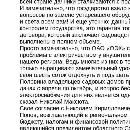
всей стране дачники сталкиваются с п
И замечательно, что государство взяло
вопросов по замене устаревшего обору
и света всем вам! И еще уточню: данны
контролем государства, это гарантия тог
договора, который заключает садоводст
выполнены в полном объеме.
Просто замечательно, что ОАО «ОЭК» с
проблемы с электричеством у внушител
нашего региона. Ведь многие из них в т
только выращивают замечательный уро
свои шесть соток отдохнуть и подышать
Половина владельцев садовых домов п
дачах с апреля по октябрь, и вопрос бе
электроснабжения для них является одн
сказал Николай Максюта.
Свое согласие с Николаем Кириллович
Попов, возглавляющий в региональном 
бюджету, налогам и финансовой полити
являющийся президентом областного С