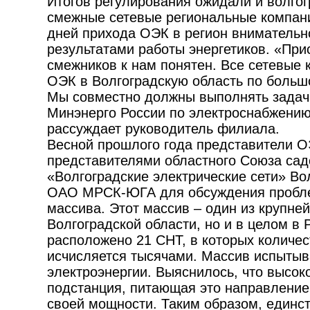
Итогов регулирования ожидали и волгог
смежные сетевые региональные компани
дней прихода ОЭК в регион внимательн
результатами работы энергетиков. «При
смежников к нам понятен. Все сетевые 
ОЭК в Волгоградскую область по больш
Мы совместно должны выполнять задач
Минэнерго России по электроснабжению
рассуждает руководитель филиала.
Весной прошлого года представители О
представителями областного Союза са
«Волгоградские электрические сети» В
ОАО МРСК-ЮГА для обсуждения пробле
массива. Этот массив – один из крупней
Волгоградской области, но и в целом в 
расположено 21 СНТ, в которых количес
исчисляется тысячами. Массив испытыв
электроэнергии. Выяснилось, что высок
подстанция, питающая это направление
своей мощности. Таким образом, един