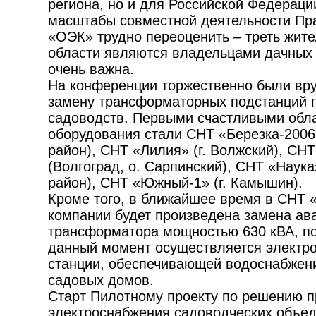
региона, но и для Российской Федераци
масштабы совместной деятельности Пра
«ОЭК» трудно переоценить – треть жите
области являются владельцами дачных у
очень важна.
На конференции торжественно были вр
замену трансформаторных подстанций 
садоводств. Первыми счастливыми обл
оборудования стали СНТ «Березка-2006
район), СНТ «Лилия» (г. Волжский), СН
(Волгоград, о. Сарпинский), СНТ «Наук
район), СНТ «Южный-1» (г. Камышин).
Кроме того, в ближайшее время в СНТ
компании будет произведена замена ав
трансформатора мощностью 630 кВА, по
данный момент осуществляется электр
станции, обеспечивающей водоснабжени
садовых домов.
Старт Пилотному проекту по решению 
электроснабжения садоводческих объед